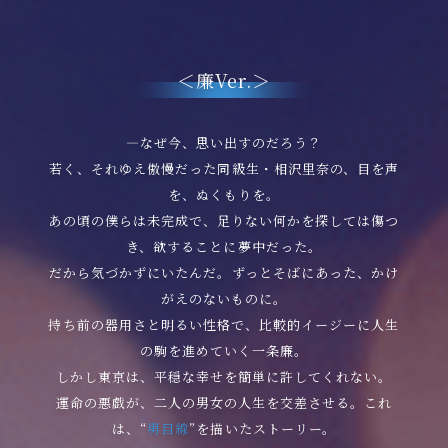
＜廉Ver.＞
―なぜ今、思い出すのだろう？
若く、それゆえ傲慢だった同級生・相沢里奈の、目を声
を、ぬくもりを。
あの頃の僕らは未完成で、足りない何かを探しては傷つ
き、欲することに夢中だった。
だから気づかずにいたんだ。ずっとそばにあった、かけ
がえのないものに。
持ち前の器用さと明るい性格で、比較的イージーに人生
の駒を進めていく一条廉。
しかし東京は、平穏な幸せを簡単に許してくれない。
運命の悪戯が、二人の男女の人生を交差させる。これ
は、“
男目線
”を描いたストーリー。