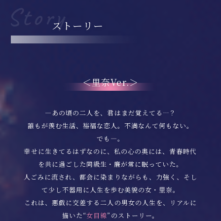
ストーリー
＜里奈Ver.＞
―あの頃の二人を、君はまだ覚えてる…？
誰もが羨む生活、裕福な恋人。不満なんて何もない。
でも―。
幸せに生きてるはずなのに、私の心の奥には、青春時代
を共に過ごした同級生・廉が常に眠っていた。
人ごみに流され、都会に染まりながらも、力強く、そし
て少し不器用に人生を歩む美貌の女・里奈。
これは、悪戯に交差する二人の男女の人生を、リアルに
描いた“
女目線
”のストーリー。